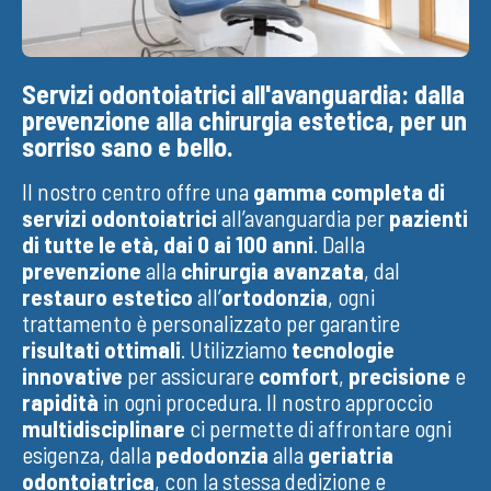
Servizi odontoiatrici all'avanguardia: dalla
prevenzione alla chirurgia estetica, per un
sorriso sano e bello.
Il nostro centro offre una
gamma completa di
servizi odontoiatrici
all’avanguardia per
pazienti
di tutte le età, dai 0 ai 100 anni
. Dalla
prevenzione
alla
chirurgia avanzata
, dal
restauro estetico
all’
ortodonzia
, ogni
trattamento è personalizzato per garantire
risultati ottimali
. Utilizziamo
tecnologie
innovative
per assicurare
comfort
,
precisione
e
rapidità
in ogni procedura. Il nostro approccio
multidisciplinare
ci permette di affrontare ogni
esigenza, dalla
pedodonzia
alla
geriatria
odontoiatrica
, con la stessa dedizione e