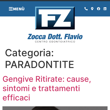
MENÙ
Categoria:
PARADONTITE
Gengive Ritirate: cause,
sintomi e trattamenti
efficaci