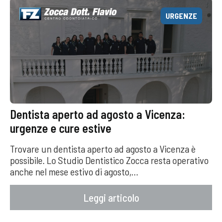
PREVENZIONE
Urgenze odontoiatriche estate 2026: cosa
fare e a chi rivolgersi a Vicenza
Per la gestione delle urgenze estate 2026 è
o
fondamentale valutare la gravità dei sintomi,
adottare le misure di primo intervento più
appropiate…
Leggi articolo