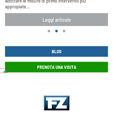
adottare le misure di primo intervento più
appropiate…
Leggi articolo
1
2
3
BLOG
PRENOTA UNA VISITA