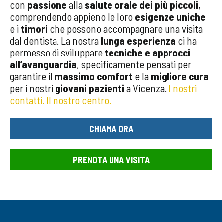
con
passione
alla
salute orale dei più piccoli
,
comprendendo appieno le loro
esigenze uniche
e i
timori
che possono accompagnare una visita
dal dentista. La nostra
lunga esperienza
ci ha
permesso di sviluppare
tecniche e approcci
all’avanguardia
, specificamente pensati per
garantire il
massimo comfort
e la
migliore cura
per i nostri
giovani pazienti
a Vicenza.
I nostri
contatti.
Il nostro centro.
CHIAMA ORA
PRENOTA UNA VISITA