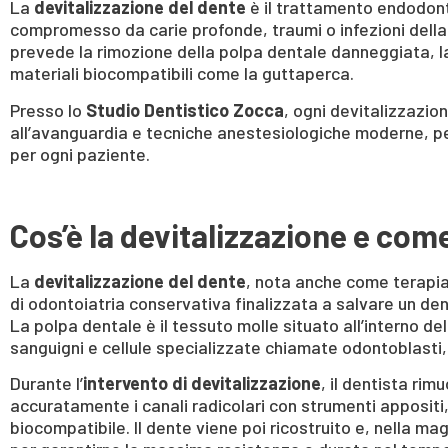
La
devitalizzazione del dente
è il trattamento endodon
compromesso da carie profonde, traumi o infezioni della
prevede la rimozione della polpa dentale danneggiata, la d
materiali biocompatibili come la guttaperca.
Presso lo
Studio Dentistico Zocca
, ogni devitalizzazio
all’avanguardia e tecniche anestesiologiche moderne, pe
per ogni paziente.
Cos’è la devitalizzazione e com
La
devitalizzazione del dente
, nota anche come terapi
di odontoiatria conservativa finalizzata a salvare un den
La polpa dentale è il tessuto molle situato all’interno 
sanguigni e cellule specializzate chiamate odontoblasti,
Durante l’
intervento di devitalizzazione
, il dentista ri
accuratamente i canali radicolari con strumenti appositi,
biocompatibile. Il dente viene poi ricostruito e, nella m