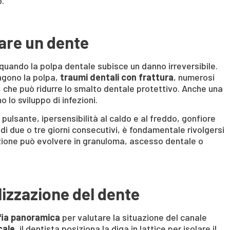
o.
are un dente
quando la polpa dentale subisce un danno irreversibile.
gono la polpa,
traumi dentali con frattura
, numerosi
, che può ridurre lo smalto dentale protettivo. Anche una
o lo sviluppo di infezioni.
pulsante, ipersensibilità al caldo e al freddo, gonfiore
di due o tre giorni consecutivi, è fondamentale rivolgersi
zione può evolvere in granuloma, ascesso dentale o
alizzazione del dente
fia panoramica
per valutare la situazione del canale
cale,
il dentista posiziona la diga in lattice per isolare il