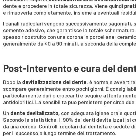
dente e procedere in totale sicurezza. Viene quindi
prat
e rimuoverla completamente, insieme a eventuali residui 
I canali radicolari vengono successivamente sagomati, s
cemento adesivo, che garantisce la totale schermatura del
spesso ricostruito con una corona in porcellana, ceramica
generalmente da 40 a 90 minuti, a seconda della comple
Post-Intervento e cura del dent
Dopo la
devitalizzazione del dente
, è normale avvertire
scompare generalmente entro pochi giorni. È consigliabil
particolarmente duri o croccanti e seguire attentamente l
antidolorifici. La sensibilità può persistere per circa du
Un
dente devitalizzato,
con adeguata igiene orale quotid
Secondo le statistiche, il 90% dei denti devitalizzati s
da una corona. Controlli regolari dal dentista e sedute d
per il successo a lungo termine del trattamento.