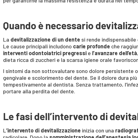
per garantirne la massima resistenza e durata nel temp
Quando è necessario devitalizz
La
devitalizzazione di un dente
si rende indispensabile 
Le cause principali includono
carie profonde
che raggiun
interventi odontoiatrici pregressi
e
l’avanzare dell’età
dieta ricca di zuccheri e la scarsa igiene orale favoriscon
I sintomi da non sottovalutare sono dolore persistente o 
gengivale e scolorimento del dente. Se il dolore dura più 
tempestivamente al dentista. Senza trattamento, l’infe
portare alla perdita del dente.
Le fasi dell’intervento di devit
L
‘intervento di devitalizzazione
inizia con una
radiogra
radicolare. Dopo la
somministrazione dell’anestesia lo